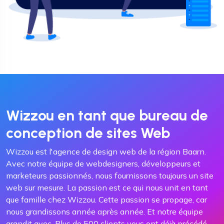
Wizzou en tant que bureau de
conception de sites Web
Wizzou est l'agence de design web de la région Baarn.
Avec notre équipe de webdesigners, développeurs et
marketeurs passionnés, nous fournissons toujours un site
web sur mesure. La passion est ce qui nous unit en tant
que famille chez Wizzou. Cette passion se propage, car
nous grandissons année après année. Et notre équipe
grandit avec. Plus de 500 clients vous ont déjà précédé.